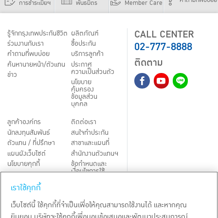
คำถามที่พบบ่อย
การชำระเบี้ยฯ
พันธมิตร
Member Care
CALL CENTER
รู้จักกรุงเทพประกันชีวิต
ผลิตภัณฑ์
02-777-8888
ร่วมงานกับเรา
ชื้อประกัน
คำถามที่พบบ่อย
บริการลูกค้า
ติดตาม
ค้นหานายหน้า/ตัวแทน
ประกาศ
ความเป็นส่วนตัว
ข่าว
นโยบาย
คุ้มครอง
ข้อมูลส่วน
บุคคล
ลูกค้าองค์กร
ติดต่อเรา
นักลงทุนสัมพันธ์
สนใจทำประกัน
ตัวแทน / ที่ปรึกษา
สาขาและแผนที่
แผนผังเว็บไซต์
สำนักงานตัวแทนฯ
นโยบายคุกกี้
ข้อกำหนดและ
เงื่อนไขการใช้
Third-Party Notices
บริการ
เราใช้คุกกี้
TH
EN
เว็บไซต์นี้ ใช้คุกกี้ที่จำเป็นเพื่อให้คุณสามารถใช้งานได้ และหากคุณ
ยินยอม บริษัทจะใช้คุกกี้เพื่อมอบข้อเสนอและพัฒนาประสบการณ์